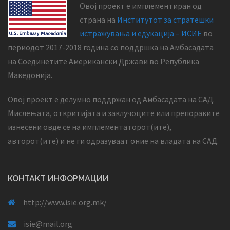
Овој проект е имплементиран од
страна на
Институтот за стратешки
истражувања и едукација – ИСИЕ
во
периодот 2017-2018 година со поддршка на Амбасадата
на Соединетите Американски Држави во Република
Македонија.
Овој проект е делумно поддржан од Амбасадата на САД.
Мислењата, откритијата и заклучоците или препораките
изнесени овде се на имплементаторот(ите),
авторот(ите) и не ги одразуваат оние на владата на САД.
КОНТАКТ ИНФОРМАЦИИ
http://www.isie.org.mk/
isie@mail.org